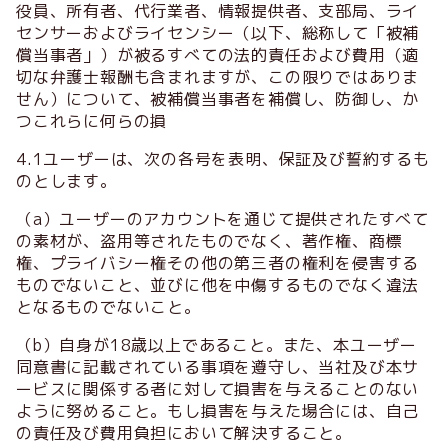
役員、所有者、代行業者、情報提供者、支部局、ライ
センサーおよびライセンシー（以下、総称して「被補
償当事者」）が被るすべての法的責任および費用（適
切な弁護士報酬も含まれますが、この限りではありま
せん）について、被補償当事者を補償し、防御し、か
つこれらに何らの損
4.1ユーザーは、次の各号を表明、保証及び誓約するも
のとします。
（a）ユーザーのアカウントを通じて提供されたすべて
の素材が、盗用等されたものでなく、著作権、商標
権、プライバシー権その他の第三者の権利を侵害する
ものでないこと、並びに他を中傷するものでなく違法
となるものでないこと。
（b）自身が18歳以上であること。また、本ユーザー
同意書に記載されている事項を遵守し、当社及び本サ
ービスに関係する者に対して損害を与えることのない
ように努めること。もし損害を与えた場合には、自己
の責任及び費用負担において解決すること。