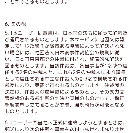
ことができるものとします。
6. その他
6.1本ユーザー同意書は、日本国の法令に従って解釈及
び運用されるものとします。本サービスに起因又は関
連して生じた紛争が誠意ある協議によって解決されな
い場合には、社団法人日本商事仲裁協会の規則に従
い、日本国東京都での仲裁に付され、終局的な解決を
図るものとします。当該仲裁は、各当事者が1名ずつ選
任する2名の仲裁人と、これら2名の仲裁人により議長
として選任される中立な仲裁人の計3名で構成される仲
裁団により、英語で行われるものとします。仲裁団の
決定は、仲裁人の過半数によるものとし、その効力は
管轄権のある裁判所の判決と同様のものとして、執行
手続を申し立てることができ、強制執行が可能となる
ものとします。
6.2ユーザーが当社へ正式に連絡しようとするときは、
郵送により次の住所へ書面を送付しなければなりませ