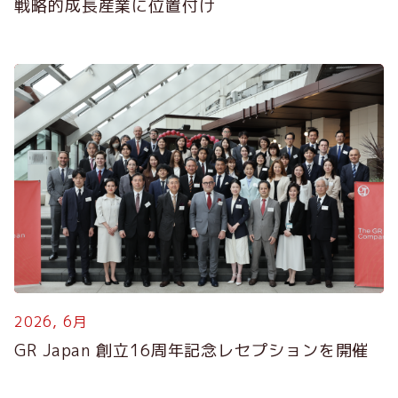
戦略的成長産業に位置付け
2026, 6月
2
GR Japan 創立16周年記念レセプションを開催
G
S