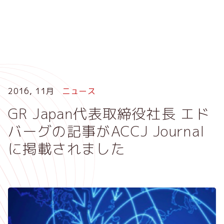
メ
イ
ン
コ
ン
テ
ン
ツ
2016, 11月
ニュース
に
GR Japan代表取締役社長 エド
移
動
バーグの記事がACCJ Journal
に掲載されました