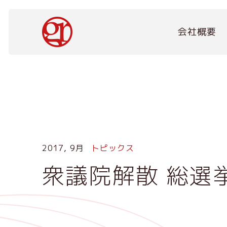
メ
イ
Main
ン
会社概要
navigation
コ
ン
テ
ン
ツ
に
移
動
2017, 9月
トピックス
衆議院解散 総選挙