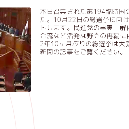
本日召集された第194臨時
た。10月22日の総選挙に向
トします。民進党の事実上解
合流など活発な野党の再編に
2年10ヶ月ぶりの総選挙は
新聞の記事
をご覧ください。