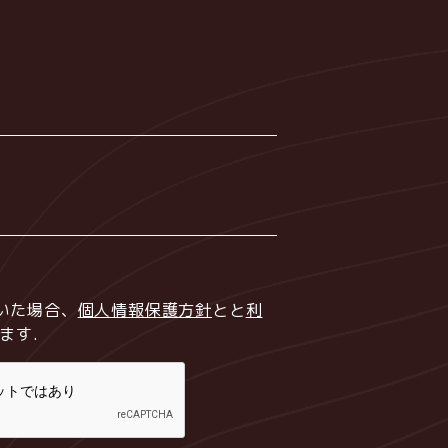
いた場合、
個人情報保護方針
とと
利
ます
.