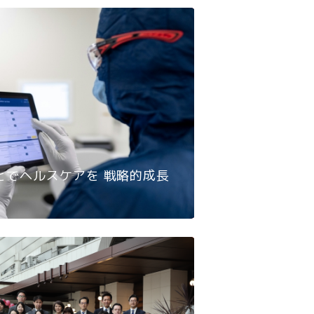
2026, 2月
とでヘルスケアを 戦略的成長
衆院選結果分析
響力拡大
2026, 2月