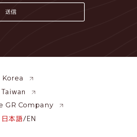
ewide
 Korea
 Taiwan
e GR Company
日本語
/
EN