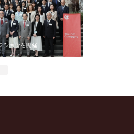
レセプションを開催
GR Japan IPF: H