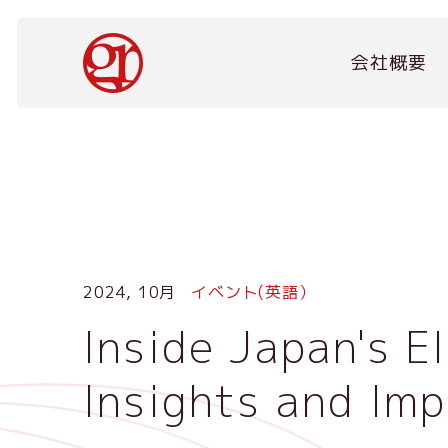
メ
イ
Main
ン
会社概要
navigation
コ
ン
テ
ン
ツ
に
移
動
2024, 10月
イベント(英語）
Inside Japan's 
Insights and Imp