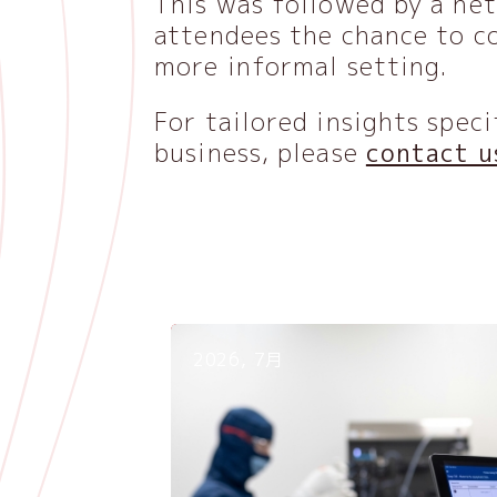
This was followed by a ne
attendees the chance to co
more informal setting.
For tailored insights speci
business, please
contact u
2026, 7月