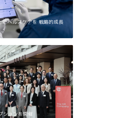
とでヘルスケアを 戦略的成長
衆院選結果分析
響力拡大
2026, 2月
レセプションを開催
GR Japan IPF: H