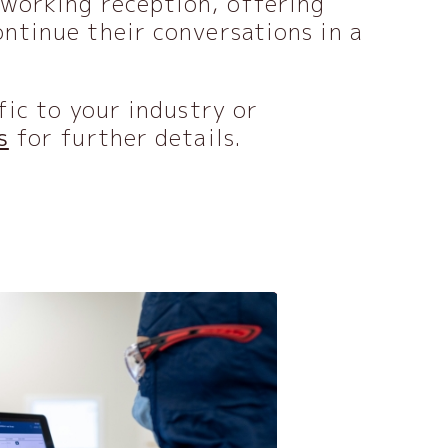
tworking reception, offering
ntinue their conversations in a
fic to your industry or
s
for further details.
2026, 2月