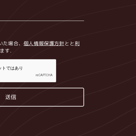
いた場合、
個人情報保護方針
とと
利
ます
.