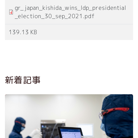
gr_japan_kishida_wins_ldp_presidential
_election_30_sep_2021.pdf
139.13 KB
新着記事