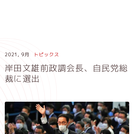
メ
イ
ン
コ
ン
テ
ン
ツ
2021, 9月
トピックス
に
岸田文雄前政調会長、自民党総
移
動
裁に選出