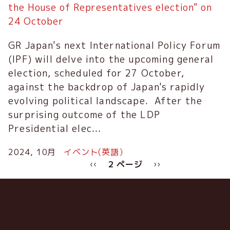
the House of Representatives election" on
24 October
GR Japan's next International Policy Forum
(IPF) will delve into the upcoming general
election, scheduled for 27 October,
against the backdrop of Japan's rapidly
evolving political landscape. After the
surprising outcome of the LDP
Presidential elec...
2024, 10月
イベント(英語）
ペ
前
‹‹
2 ページ
次
››
ー
ペ
ペ
ジ
ー
ー
送
ジ
ジ
り