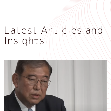
メ
イ
ン
コ
Latest Articles and
ン
テ
Insights
ン
ツ
に
移
動