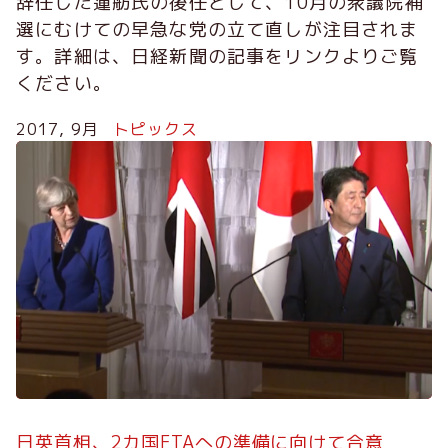
辞任した蓮舫氏の後任として、10月の衆議院補
選にむけての早急な党の立て直しが注目されま
す。詳細は、日経新聞の記事をリンクよりご覧
ください。
2017, 9月
トピックス
日英首相、2カ国FTAへの準備に向けて合意