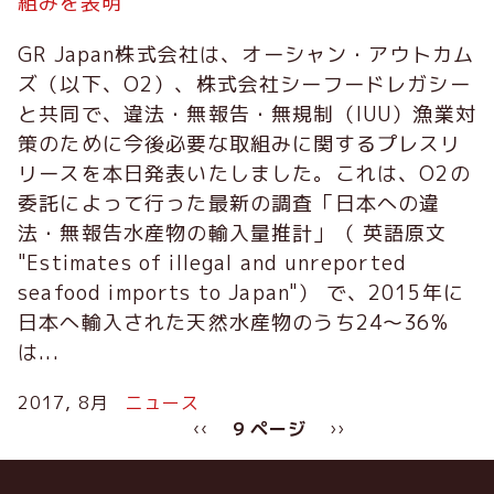
組みを表明
GR Japan株式会社は、オーシャン・アウトカム
ズ（以下、O2）、株式会社シーフードレガシー
と共同で、違法・無報告・無規制（IUU）漁業対
策のために今後必要な取組みに関するプレスリ
リースを本日発表いたしました。これは、O2の
委託によって行った最新の調査「日本への違
法・無報告水産物の輸入量推計」（ 英語原文
"Estimates of illegal and unreported
seafood imports to Japan"） で、2015年に
日本へ輸入された天然水産物のうち24〜36%
は...
2017, 8月
ニュース
ペ
前
‹‹
9 ページ
次
››
ー
ペ
ペ
ジ
ー
ー