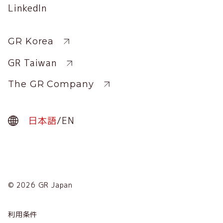
Social
LinkedIn
Profile
Sitewide
GR Korea
GR Taiwan
The GR Company
日本語
/
EN
© 2026 GR Japan
Menu
Term
利用条件