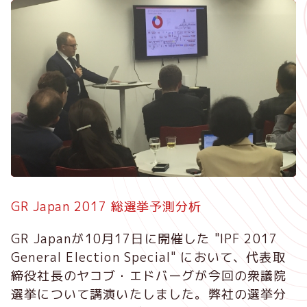
メ
イ
ン
コ
ン
テ
ン
ツ
に
移
動
GR Japan 2017 総選挙予測分析
GR Japanが10月17日に開催した "IPF 2017
General Election Special" において、代表取
締役社長のヤコブ・エドバーグが今回の衆議院
選挙について講演いたしました。弊社の選挙分