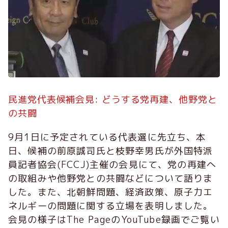
民進党代表候補会見: どうする党再建、他野党と
の共闘
9月1日に予定されている代表選に先立ち、本
日、候補の前原誠司氏と枝野幸男氏が外国特派
員記者協会(FCCJ)主催の会見にて、党の再建へ
の取組みや他野党との共闘などについて語りま
した。また、北朝鮮問題、経済政策、原子力エ
ネルギーの問題に関する立場を表明しました。
会見の様子はThe PageのYouTube録画でご覧い