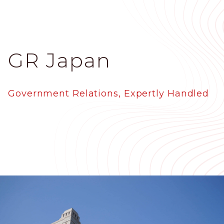
メ
イ
ン
コ
GR Japan
ン
テ
ン
ツ
Government Relations, Expertly Handled
に
移
動