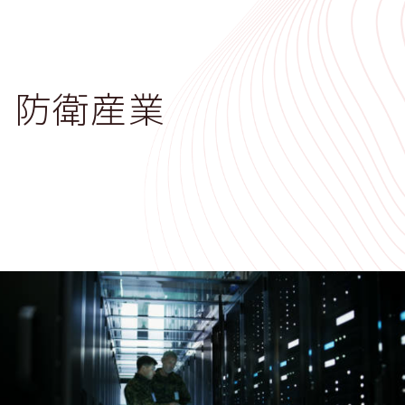
メ
イ
ン
コ
防衛産業
ン
テ
ン
ツ
に
移
動