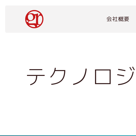
メ
イ
Main
ン
会社概要
navigation
コ
ン
テ
ン
ツ
に
テクノロ
移
動