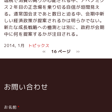
増税で消費の鈍りが心配される中、アベノミク
ス２年目の正念場を乗り切る自信が垣間見え
る。通常国会まであと数日と迫る中、会期中新
しい経済政策が提案されるかは明らかでない。
新たな成長戦略への憶測とは別に、政府が会期
中に何を提案するかが注目される。
2014, 1月
トピックス
ペ
前
‹‹
16 ページ
次
››
ー
ペ
ペ
ジ
ー
ー
送
ジ
ジ
り
お問い合わせ
お名前