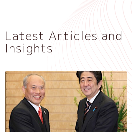
メ
イ
ン
コ
Latest Articles and
ン
テ
Insights
ン
ツ
に
移
動