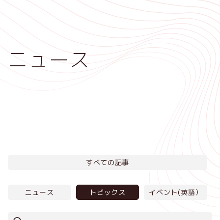
メ
イ
ン
コ
ニュース
ン
テ
ン
ツ
に
移
動
すべての記事
ニュース
トピックス
イベント(英語）